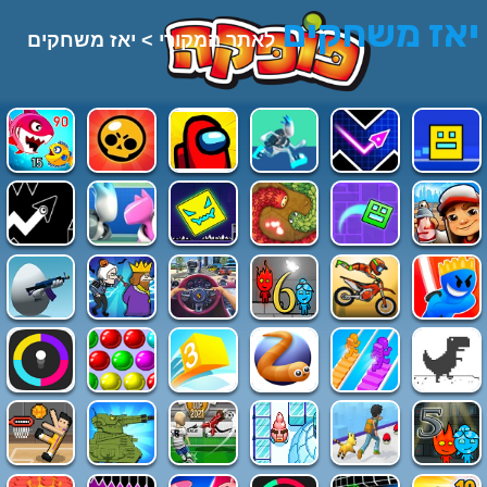
יאז משחקים
לאתר המקורי >
יאז משחקים